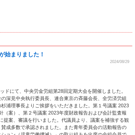
度が始まりました！
2024/08/29
ウッドにて、中央労金労組第28回定期大会を開催しました。
金の深見中央執行委員長、連合東京の斉藤会長、全労済労組
杉浦理事長よりご挨拶をいただきました。第１号議案 2023
方針（案）、第２号議案 2023年度財政報告および会計監査報
の順に提案、審議を行いました。代議員より、議案を補強する観
、賛成多数で承認されました。また青年委員会の活動報告の
クション（児童労働撲滅）」の取り組みを出席の全組合員で