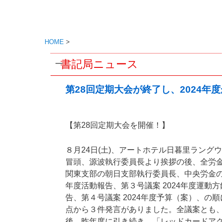
HOME
>
書記局ニュース
第28回定期大会が終了し、2024年
【第28回定期大会を開催！】
８月24日(土)、アートホテル日暮里ラング
冒頭、源波執行委員長より挨拶の後、全労
関東支部の朝日支部執行委員長、中央労金の
年度活動報告、第３号議案 2024年度運動
告、第４号議案 2024年度予算（案）、
点から３件発言がありました。全議案とも
後、昨年度に引き続き、「レッドカードア