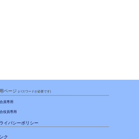
用ページ
(パスワードが必要です)
合員専用
合役員専用
ライバシーポリシー
ンク