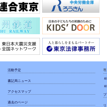
活動予定
専
組
書記局ニュース
組
アクセスマップ
プ
過去のページ
リ