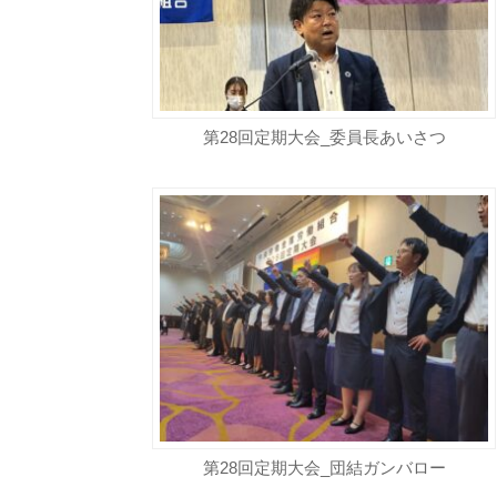
第28回定期大会_委員長あいさつ
第28回定期大会_団結ガンバロー