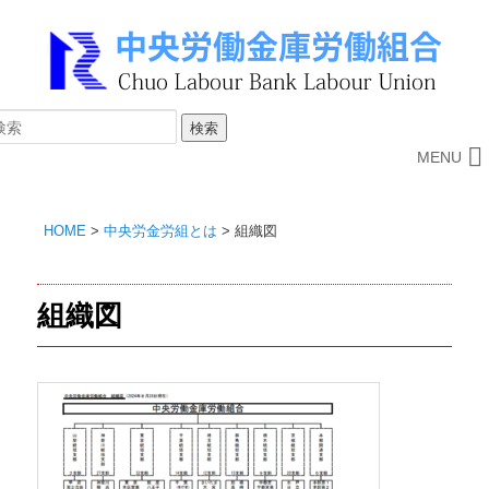
MENU
HOME
>
中央労金労組とは
>
組織図
組織図