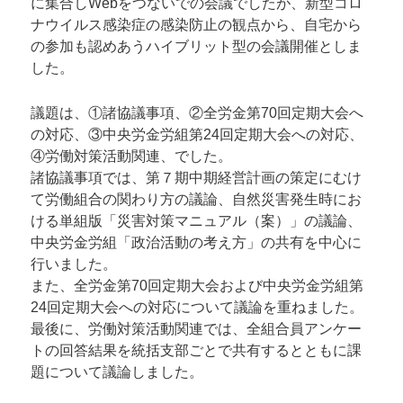
に集合しWebをつないでの会議でしたが、新型コロ
ナウイルス感染症の感染防止の観点から、自宅から
の参加も認めあうハイブリット型の会議開催としま
した。
議題は、①諸協議事項、②全労金第70回定期大会へ
の対応、③中央労金労組第24回定期大会への対応、
④労働対策活動関連、でした。
諸協議事項では、第７期中期経営計画の策定にむけ
て労働組合の関わり方の議論、自然災害発生時にお
ける単組版「災害対策マニュアル（案）」の議論、
中央労金労組「政治活動の考え方」の共有を中心に
行いました。
また、全労金第70回定期大会および中央労金労組第
24回定期大会への対応について議論を重ねました。
最後に、労働対策活動関連では、全組合員アンケー
トの回答結果を統括支部ごとで共有するとともに課
題について議論しました。