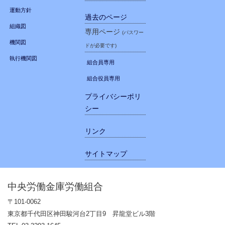
運動方針
過去のページ
組織図
専用ページ
(パスワー
機関図
ドが必要です)
執行機関図
組合員専用
組合役員専用
プライバシーポリ
シー
リンク
サイトマップ
中央労働金庫労働組合
〒101-0062
東京都千代田区神田駿河台2丁目9 昇龍堂ビル3階