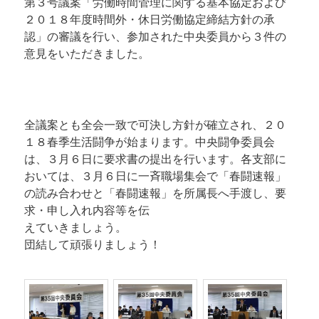
第３号議案「労働時間管理に関する基本協定および
２０１８年度時間外・休日労働協定締結方針の承
認」の審議を行い、参加された中央委員から３件の
意見をいただきました。
全議案とも全会一致で可決し方針が確立され、２０
１８春季生活闘争が始まります。中央闘争委員会
は、３月６日に要求書の提出を行います。各支部に
おいては、３月６日に一斉職場集会で「春闘速報」
の読み合わせと「春闘速報」を所属長へ手渡し、要
求・申し入れ内容等を伝
えていきましょう。
団結して頑張りましょう！