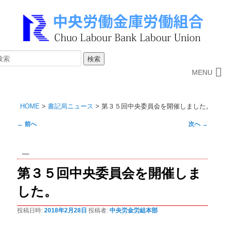
MENU
HOME
>
書記局ニュース
>
第３５回中央委員会を開催しました。
投
←
前へ
次へ
→
稿
ナ
ビ
第３５回中央委員会を開催しま
ゲ
ー
した。
シ
ョ
投稿日時:
2018年2月28日
投稿者:
中央労金労組本部
ン