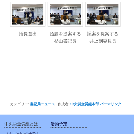
議長選出
議題を提案する
議案を提案する
杉山書記長
井上副委員長
カテゴリー:
書記局ニュース
作成者:
中央労金労組本部
パーマリンク
中央労金労組とは
活動予定
ようこそ中央労金労組