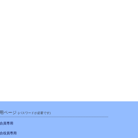
用ページ
(パスワードが必要です)
合員専用
合役員専用