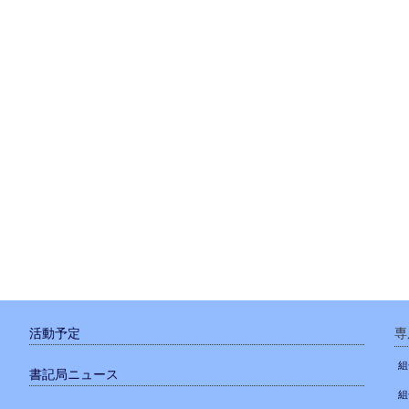
活動予定
専
組
書記局ニュース
組