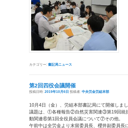
カテゴリー:
書記局ニュース
第2回四役会議開催
投稿日時:
2019年10月6日
投稿者:
中央労金労組本部
10月4日（金）、労組本部書記局にて開催しま
議題は、①各種報告②自然災害関連③第19回統
動関連⑥第1回全役員会議について⑦その他。
午前中は全労金より末留委員長、櫻井副委員長