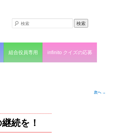
組合役員専用
infinito クイズの応募
次へ
→
の継続を！