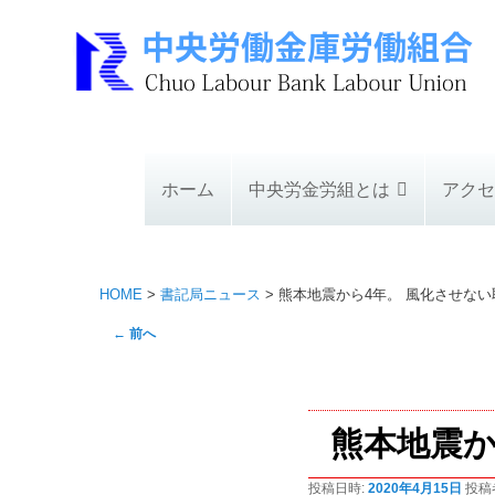
ホーム
中央労金労組とは
アクセ
HOME
>
書記局ニュース
>
熊本地震から4年。 風化させな
投
←
前へ
稿
ナ
ビ
熊本地震か
ゲ
ー
投稿日時:
2020年4月15日
投稿
シ