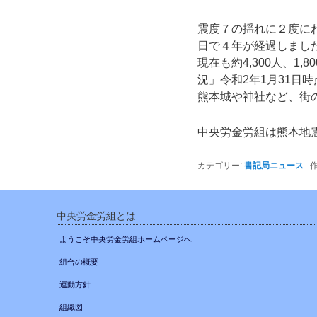
ョ
震度７の揺れに２度にわ
ン
日で４年が経過しまし
現在も約4,300人、
況」令和2年1月31日時
熊本城や神社など、街
中央労金労組は熊本地
カテゴリー:
書記局ニュース
作
中央労金労組とは
ようこそ中央労金労組ホームページへ
組合の概要
運動方針
組織図