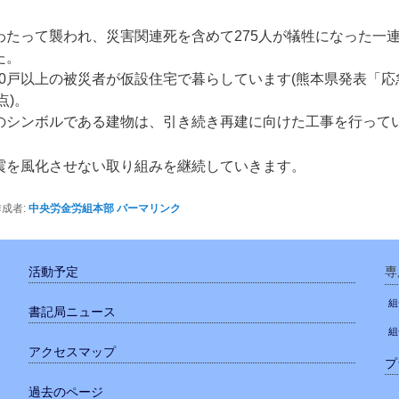
たって襲われ、災害関連死を含めて275人が犠牲になった一連
た。
1,800戸以上の被災者が仮設住宅で暮らしています(熊本県発表「
点)。
のシンボルである建物は、引き続き再建に向けた工事を行って
震を風化させない取り組みを継続していきます。
成者:
中央労金労組本部
パーマリンク
活動予定
専
組
書記局ニュース
組
アクセスマップ
プ
過去のページ