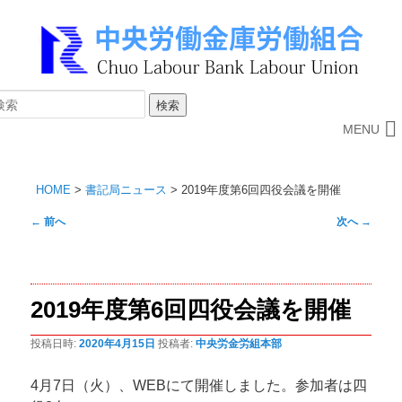
MENU
HOME
>
書記局ニュース
>
2019年度第6回四役会議を開催
投
←
前へ
次へ
→
稿
ナ
ビ
2019年度第6回四役会議を開催
ゲ
ー
投稿日時:
2020年4月15日
投稿者:
中央労金労組本部
シ
ョ
4月7日（火）、WEBにて開催しました。参加者は四
ン