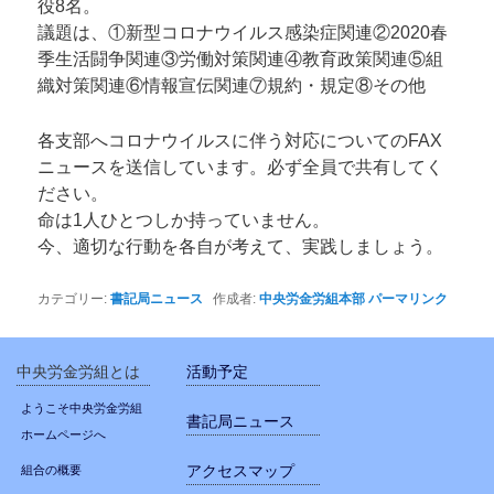
役8名。
議題は、①新型コロナウイルス感染症関連②2020春
季生活闘争関連③労働対策関連④教育政策関連⑤組
織対策関連⑥情報宣伝関連⑦規約・規定⑧その他
各支部へコロナウイルスに伴う対応についてのFAX
ニュースを送信しています。必ず全員で共有してく
ださい。
命は1人ひとつしか持っていません。
今、適切な行動を各自が考えて、実践しましょう。
カテゴリー:
書記局ニュース
作成者:
中央労金労組本部
パーマリンク
中央労金労組とは
活動予定
ようこそ中央労金労組
書記局ニュース
ホームページへ
アクセスマップ
組合の概要