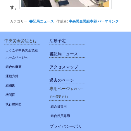
す。
カテゴリー:
書記局ニュース
作成者:
中央労金労組本部
パーマリンク
中央労金労組とは
活動予定
ようこそ中央労金労組
書記局ニュース
ホームページへ
アクセスマップ
組合の概要
運動方針
過去のページ
組織図
専用ページ
(パスワー
機関図
ドが必要です)
執行機関図
組合員専用
組合役員専用
プライバシーポリ