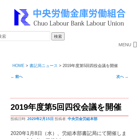
MENU
HOME
>
書記局ニュース
>
2019年度第5回四役会議を開催
投
←
前へ
次へ
→
稿
ナ
ビ
2019年度第5回四役会議を開催
ゲ
ー
投稿日時:
2020年2月15日
投稿者:
中央労金労組本部
シ
ョ
2020年1月8日（水）、労組本部書記局にて開催しま
ン