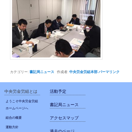
カテゴリー:
書記局ニュース
作成者:
中央労金労組本部
パーマリンク
中央労金労組とは
活動予定
ようこそ中央労金労組
書記局ニュース
ホームページへ
アクセスマップ
組合の概要
運動方針
過去のページ