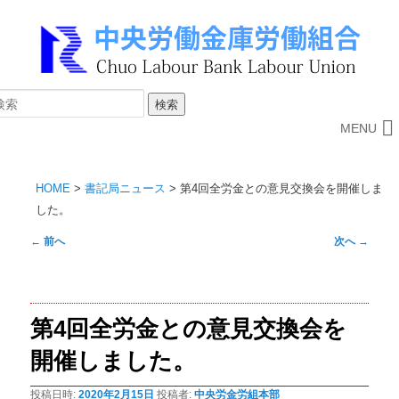
MENU
HOME
>
書記局ニュース
>
第4回全労金との意見交換会を開催しま
した。
投
←
前へ
次へ
→
稿
ナ
ビ
第4回全労金との意見交換会を
ゲ
ー
開催しました。
シ
ョ
投稿日時:
2020年2月15日
投稿者:
中央労金労組本部