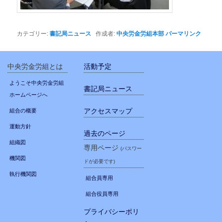
カテゴリー:
書記局ニュース
作成者:
中央労金労組本部
パーマリンク
中央労金労組とは
活動予定
ようこそ中央労金労組
書記局ニュース
ホームページへ
アクセスマップ
組合の概要
運動方針
過去のページ
組織図
専用ページ
(パスワー
機関図
ドが必要です)
執行機関図
組合員専用
組合役員専用
プライバシーポリ