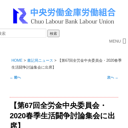
MENU
HOME
>
書記局ニュース
>
【第67回全労金中央委員会・2020春季
生活闘争討論集会に出席】
投
←
前へ
次へ
→
稿
ナ
ビ
【第67回全労金中央委員会・
ゲ
ー
2020春季生活闘争討論集会に出
シ
席】
ョ