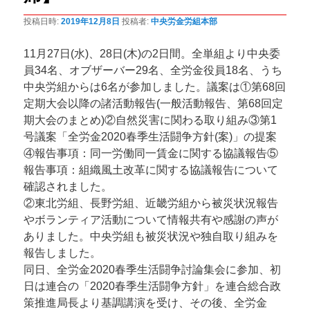
ン
投稿日時:
2019年12月8日
投稿者:
中央労金労組本部
11月27日(水)、28日(木)の2日間。全単組より中央委
員34名、オブザーバー29名、全労金役員18名、うち
中央労組からは6名が参加しました。議案は①第68回
定期大会以降の諸活動報告(一般活動報告、第68回定
期大会のまとめ)②自然災害に関わる取り組み③第1
号議案「全労金2020春季生活闘争方針(案)」の提案
④報告事項：同一労働同一賃金に関する協議報告⑤
報告事項：組織風土改革に関する協議報告について
確認されました。
②東北労組、長野労組、近畿労組から被災状況報告
やボランティア活動について情報共有や感謝の声が
ありました。中央労組も被災状況や独自取り組みを
報告しました。
同日、全労金2020春季生活闘争討論集会に参加、初
日は連合の「2020春季生活闘争方針」を連合総合政
策推進局長より基調講演を受け、その後、全労金