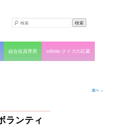
組合役員専用
infinito クイズの応募
次へ
→
援ボランティ