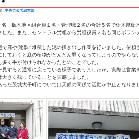
者:
中央労金労組本部
役員２名・栃木地区組合員１名・管理職２名の合計５名で栃木県栃
ました。また、セントラル労組から労組役員２名も同じボラン
宅で庭や側溝に堆積した泥の搔き出し作業を行いました。依頼
にしておくと庭の植物がどんどん弱くなってしまうのでやらな
も多く手が付けられなかったとのことでした。
一見すると通常に戻っている様子でありましたが、実際は営業
は大きく残っていることを実感しました。
あった茨城大子町については天候の関係で活動が中止となりま