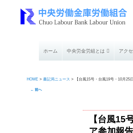
ホーム
中央労金労組とは
アクセ
HOME
>
書記局ニュース
>
【台風15号・台風19号・10月
投
←
前へ
稿
ナ
ビ
【台風15
ゲ
ー
ア参加報
シ