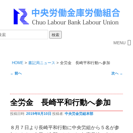
MENU
HOME
>
書記局ニュース
>
全労金 長崎平和行動へ参加
投
←
前へ
次へ
→
稿
ナ
ビ
全労金 長崎平和行動へ参加
ゲ
ー
投稿日時:
2019年8月10日
投稿者:
中央労金労組本部
シ
ョ
８月７日より長崎平和行動に中央労組から５名が参
ン