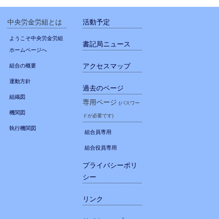
中央労金労組とは
活動予定
ようこそ中央労金労組
書記局ニュース
ホームページへ
アクセスマップ
組合の概要
運動方針
過去のページ
組織図
専用ページ
(パスワー
機関図
ドが必要です)
執行機関図
組合員専用
組合役員専用
プライバシーポリ
シー
リンク