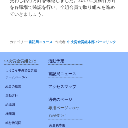
交わし執行方針を確認しました。2017年度執行方針
を各職場で確認を行い、全組合員で取り組みを進め
ていきましょう。
カテゴリー:
書記局ニュース
作成者:
中央労金労組本部
パーマリンク
中央労金労組とは
活動予定
ようこそ中央労金労組
書記局ニュース
ホームページへ
アクセスマップ
組合の概要
運動方針
過去のページ
組織図
専用ページ
(パスワー
機関図
ドが必要です)
執行機関図
組合員専用