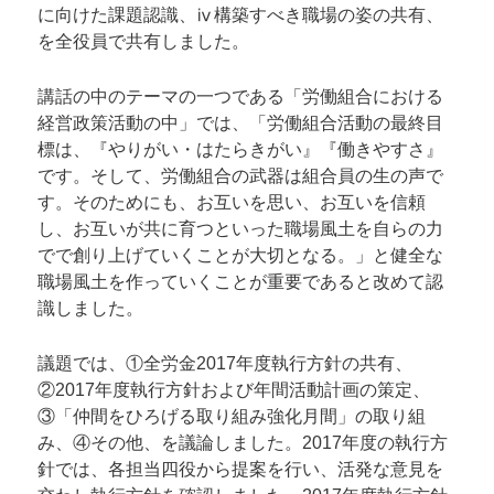
に向けた課題認識、ⅳ構築すべき職場の姿の共有、
を全役員で共有しました。
講話の中のテーマの一つである「労働組合における
経営政策活動の中」では、「労働組合活動の最終目
標は、『やりがい・はたらきがい』『働きやすさ』
です。そして、労働組合の武器は組合員の生の声で
す。そのためにも、お互いを思い、お互いを信頼
し、お互いが共に育つといった職場風土を自らの力
でで創り上げていくことが大切となる。」と健全な
職場風土を作っていくことが重要であると改めて認
識しました。
議題では、①全労金2017年度執行方針の共有、
②2017年度執行方針および年間活動計画の策定、
③「仲間をひろげる取り組み強化月間」の取り組
み、④その他、を議論しました。2017年度の執行方
針では、各担当四役から提案を行い、活発な意見を