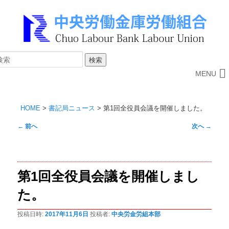
MENU
HOME
>
書記局ニュース
>
第1回全役員会議を開催しました。
投
←
前へ
次へ
→
稿
ナ
ビ
第1回全役員会議を開催しまし
ゲ
ー
た。
シ
ョ
投稿日時:
2017年11月6日
投稿者:
中央労金労組本部
ン