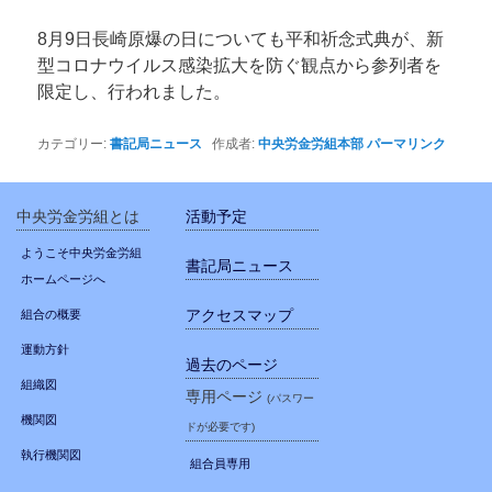
8月9日長崎原爆の日についても平和祈念式典が、新
型コロナウイルス感染拡大を防ぐ観点から参列者を
限定し、行われました。
カテゴリー:
書記局ニュース
作成者:
中央労金労組本部
パーマリンク
中央労金労組とは
活動予定
ようこそ中央労金労組
書記局ニュース
ホームページへ
アクセスマップ
組合の概要
運動方針
過去のページ
組織図
専用ページ
(パスワー
機関図
ドが必要です)
執行機関図
組合員専用