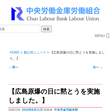
MENU
HOME
>
書記局ニュース
>
【広島原爆の日に黙とうを実施しまし
た。】
投
←
前へ
次へ
→
稿
ナ
ビ
【広島原爆の日に黙とうを実施
ゲ
ー
しました。】
シ
ョ
投稿日時:
2020年8月11日
投稿者:
中央労金労組本部