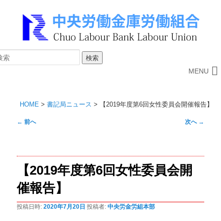
MENU
HOME
>
書記局ニュース
>
【2019年度第6回女性委員会開催報告】
投
←
前へ
次へ
→
稿
ナ
ビ
【2019年度第6回女性委員会開
ゲ
ー
催報告】
シ
ョ
投稿日時:
2020年7月20日
投稿者:
中央労金労組本部
ン