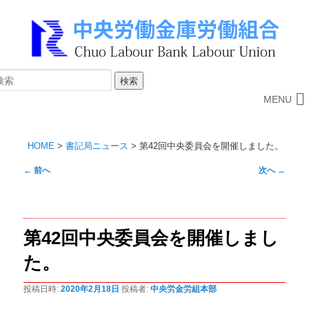
MENU
HOME
>
書記局ニュース
>
第42回中央委員会を開催しました。
投
←
前へ
次へ
→
稿
ナ
ビ
第42回中央委員会を開催しまし
ゲ
ー
た。
シ
ョ
投稿日時:
2020年2月18日
投稿者:
中央労金労組本部
ン