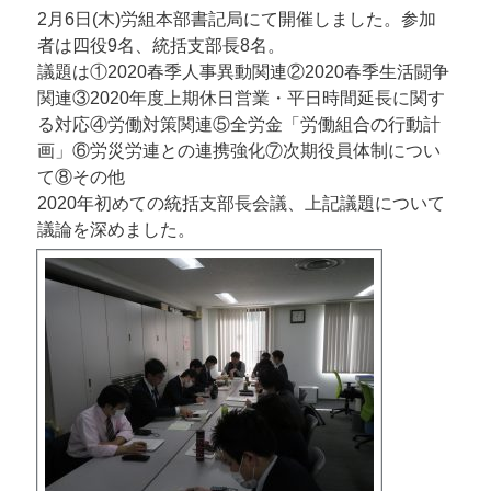
2月6日(木)労組本部書記局にて開催しました。参加
者は四役9名、統括支部長8名。
議題は①2020春季人事異動関連②2020春季生活闘争
関連③2020年度上期休日営業・平日時間延長に関す
る対応④労働対策関連⑤全労金「労働組合の行動計
画」⑥労災労連との連携強化⑦次期役員体制につい
て⑧その他
2020年初めての統括支部長会議、上記議題について
議論を深めました。