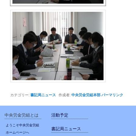
カテゴリー:
書記局ニュース
作成者:
中央労金労組本部
パーマリンク
中央労金労組とは
活動予定
ようこそ中央労金労組
書記局ニュース
ホームページへ