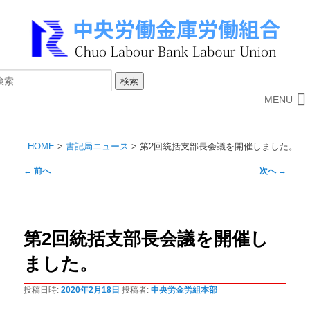
MENU
HOME
>
書記局ニュース
>
第2回統括支部長会議を開催しました。
投
←
前へ
次へ
→
稿
ナ
ビ
第2回統括支部長会議を開催し
ゲ
ー
ました。
シ
ョ
投稿日時:
2020年2月18日
投稿者:
中央労金労組本部
ン