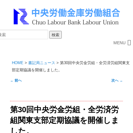
MENU
HOME
>
書記局ニュース
>
第30回中央労金労組・全労済労組関東支
部定期協議を開催しました。
投
←
前へ
次へ
→
稿
ナ
ビ
第30回中央労金労組・全労済労
ゲ
ー
組関東支部定期協議を開催しま
シ
した。
ョ