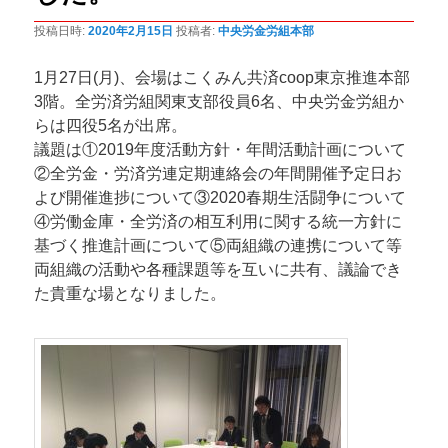
ン
投稿日時:
2020年2月15日
投稿者:
中央労金労組本部
1月27日(月)、会場はこくみん共済coop東京推進本部
3階。全労済労組関東支部役員6名、中央労金労組か
らは四役5名が出席。
議題は①2019年度活動方針・年間活動計画について
②全労金・労済労連定期連絡会の年間開催予定日お
よび開催進捗について③2020春期生活闘争について
④労働金庫・全労済の相互利用に関する統一方針に
基づく推進計画について⑤両組織の連携について等
両組織の活動や各種課題等を互いに共有、議論でき
た貴重な場となりました。