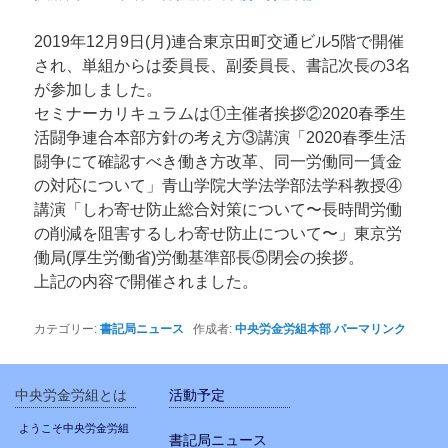
ン
2019年12月9日(月)連合東京田町交通ビル5階で開催
され、単組からは委員長、副委員長、書記次長の3名
が参加しました。
セミナーカリキュラムは①主催者挨拶②2020春季生
活闘争連合本部方針の考え方③講演「2020春季生活
闘争にて確認すべき働き方改革、同一労働同一賃金
の対応について」青山学院大学法学部法学科教授④
講演「しわ寄せ防止総合対策について〜長時間労働
の削減を阻害するしわ寄せ防止について〜」東京労
働局(厚生労働省)労働基準部長⑤閉会の挨拶。
上記の内容で開催されました。
カテゴリー:
書記局ニュース
作成者:
中央労金労組本部
パーマリンク
中央労金労組とは
活動予定
ようこそ中央労金労組
書記局ニュース