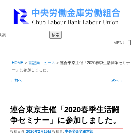
MENU
HOME
>
書記局ニュース
>
連合東京主催「2020春季生活闘争セミナ
ー」に参加しました。
投
←
前へ
次へ
→
稿
ナ
ビ
連合東京主催「2020春季生活闘
ゲ
ー
争セミナー」に参加しました。
シ
ョ
投稿日時:
2020年2月15日
投稿者:
中央労金労組本部