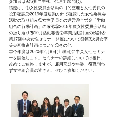
参加者は9名(担当中執、代理出席含む)。
議題は、①女性委員会活動の目的整理と女性委員の
役割確認②2019年度運動方針で確認した女性委員会
活動の取り組み③女性委員会の運営④全労金「労働
組合の行動計画」の確認⑤2018年度女性委員会活動
の振り返り⑥10月活動報告⑦年間活動計画の検討⑧
第17回中央女性セミナー開催について⑨第3次男女平
等参画推進計画について⑩その他
◎今年度は2020年2月8日(土曜日)に中央女性セミナ
ーを開催します。セミナーの詳細については後日、
改めてご連絡しますが、雇用形態や年齢、役職問わ
ず女性組合員の皆さん、ぜひご参加ください。