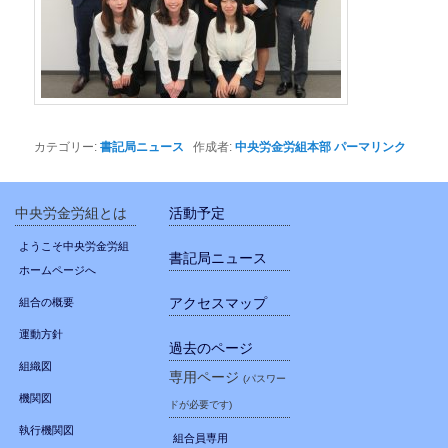
カテゴリー:
書記局ニュース
作成者:
中央労金労組本部
パーマリンク
中央労金労組とは
活動予定
ようこそ中央労金労組
書記局ニュース
ホームページへ
アクセスマップ
組合の概要
運動方針
過去のページ
組織図
専用ページ
(パスワー
機関図
ドが必要です)
執行機関図
組合員専用