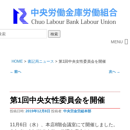
MENU
HOME
>
書記局ニュース
>
第1回中央女性委員会を開催
投
←
前へ
次へ
→
稿
ナ
ビ
第1回中央女性委員会を開催
ゲ
ー
投稿日時:
2019年12月8日
投稿者:
中央労金労組本部
シ
ョ
11月6日（水）、本店8階会議室にて開催しました。
ン